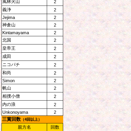
風林火山
2
義浄
2
Jejima
2
神倉山
2
Kintamayama
2
北国
2
皇帝王
2
成田
2
ニコパチ
2
和尚
2
Simon
2
帆山
2
相撲小僧
2
内の浪
2
Unkonoyama
2
三賞回数
（4回以上）
親方名
回数