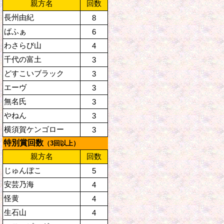
親方名
回数
長州由紀
8
ばふぁ
6
わさらび山
4
千代の富土
3
どすこいブラック
3
エーヴ
3
無名氏
3
やねん
3
横須賀ケンゴロー
3
特別賞回数
（3回以上）
親方名
回数
じゅんぼこ
5
安芸乃海
4
怪黄
4
生石山
4