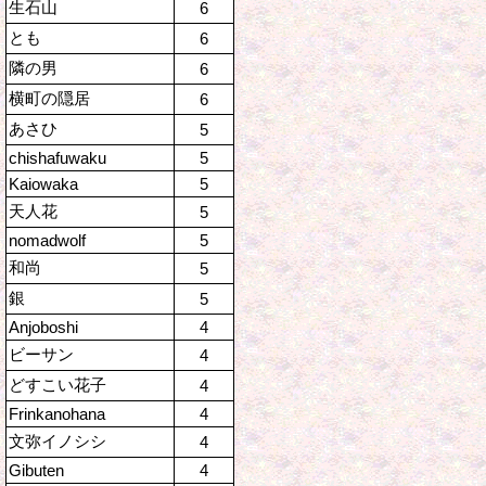
生石山
6
とも
6
隣の男
6
横町の隠居
6
あさひ
5
chishafuwaku
5
Kaiowaka
5
天人花
5
nomadwolf
5
和尚
5
銀
5
Anjoboshi
4
ビーサン
4
どすこい花子
4
Frinkanohana
4
文弥イノシシ
4
Gibuten
4