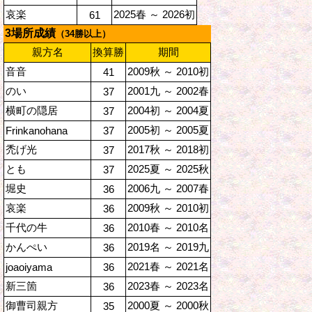
哀楽
2025春 ～ 2026初
61
3場所成績
（34勝以上）
親方名
換算勝
期間
音音
2009秋 ～ 2010初
41
のい
2001九 ～ 2002春
37
横町の隠居
2004初 ～ 2004夏
37
2005初 ～ 2005夏
Frinkanohana
37
禿げ光
2017秋 ～ 2018初
37
とも
2025夏 ～ 2025秋
37
堀史
2006九 ～ 2007春
36
哀楽
2009秋 ～ 2010初
36
千代の牛
2010春 ～ 2010名
36
かんぺい
2019名 ～ 2019九
36
2021春 ～ 2021名
joaoiyama
36
新三箇
2023春 ～ 2023名
36
御曹司親方
2000夏 ～ 2000秋
35