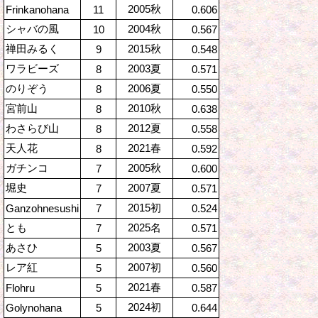
2005秋
Frinkanohana
11
0.606
シャバの風
2004秋
10
0.567
禅田みるく
2015秋
9
0.548
ワラビーズ
2003夏
8
0.571
のりぞう
2006夏
8
0.550
宮前山
2010秋
8
0.638
わさらび山
2012夏
8
0.558
天人花
2021春
8
0.592
ガチンコ
2005秋
7
0.600
堀史
2007夏
7
0.571
2015初
Ganzohnesushi
7
0.524
とも
2025名
7
0.571
あさひ
2003夏
5
0.567
レア紅
2007初
5
0.560
2021春
Flohru
5
0.587
2024初
Golynohana
5
0.644