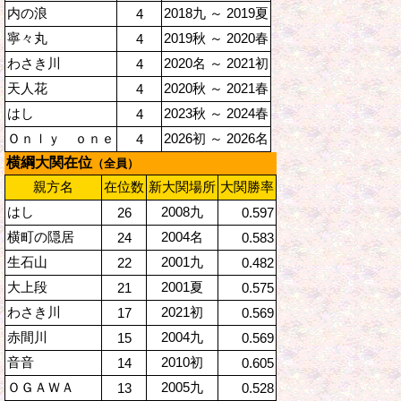
内の浪
2018九 ～ 2019夏
4
寧々丸
2019秋 ～ 2020春
4
わさき川
2020名 ～ 2021初
4
天人花
2020秋 ～ 2021春
4
はし
2023秋 ～ 2024春
4
Ｏｎｌｙ ｏｎｅ
2026初 ～ 2026名
4
横綱大関在位
（全員）
親方名
在位数
新大関場所
大関勝率
はし
2008九
26
0.597
横町の隠居
2004名
24
0.583
生石山
2001九
22
0.482
大上段
2001夏
21
0.575
わさき川
2021初
17
0.569
赤間川
2004九
15
0.569
音音
2010初
14
0.605
ＯＧＡＷＡ
2005九
13
0.528