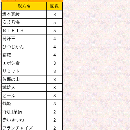
親方名
回数
坂本真綾
8
安芸乃海
5
ＢＩＲＴＨ
5
発汗王
4
ひつじかん
4
霧羅
4
エボシ岩
3
リミット
3
佐那の山
3
武雄人
3
とーふ
3
鶴姫
3
2代目菜摘
2
赤いきつね
2
フランチャイズ
2