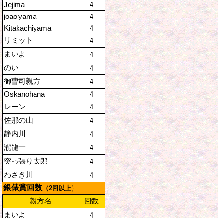
Jejima
4
joaoiyama
4
Kitakachiyama
4
リミット
4
まいよ
4
のい
4
御曹司親方
4
Oskanohana
4
レーン
4
佐那の山
4
静内川
4
瀧龍一
4
突っ張り太郎
4
わさき川
4
銀俵賞回数
（2回以上）
親方名
回数
まいよ
4