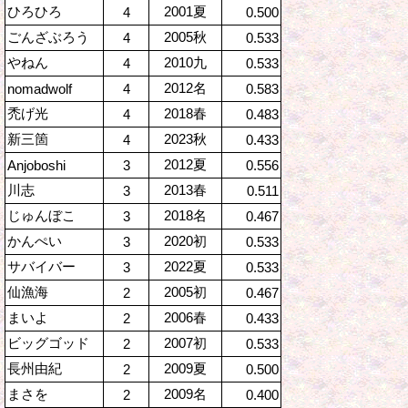
ひろひろ
2001夏
4
0.500
ごんざぶろう
2005秋
4
0.533
やねん
2010九
4
0.533
2012名
nomadwolf
4
0.583
禿げ光
2018春
4
0.483
新三箇
2023秋
4
0.433
2012夏
Anjoboshi
3
0.556
川志
2013春
3
0.511
じゅんぼこ
2018名
3
0.467
かんぺい
2020初
3
0.533
サバイバー
2022夏
3
0.533
仙漁海
2005初
2
0.467
まいよ
2006春
2
0.433
ビッグゴッド
2007初
2
0.533
長州由紀
2009夏
2
0.500
まさを
2009名
2
0.400