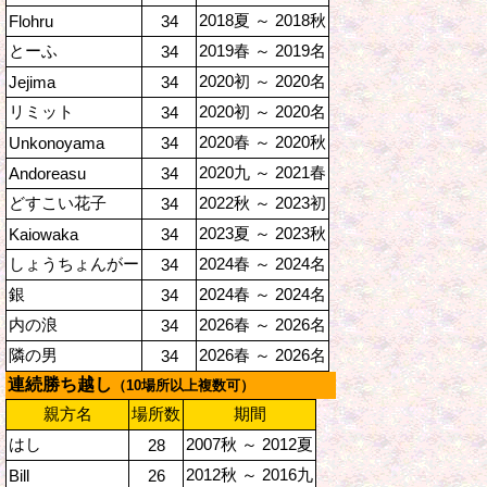
2018夏 ～ 2018秋
Flohru
34
とーふ
2019春 ～ 2019名
34
2020初 ～ 2020名
Jejima
34
リミット
2020初 ～ 2020名
34
2020春 ～ 2020秋
Unkonoyama
34
2020九 ～ 2021春
Andoreasu
34
どすこい花子
2022秋 ～ 2023初
34
2023夏 ～ 2023秋
Kaiowaka
34
しょうちょんがー
2024春 ～ 2024名
34
銀
2024春 ～ 2024名
34
内の浪
2026春 ～ 2026名
34
隣の男
2026春 ～ 2026名
34
連続勝ち越し
（10場所以上複数可）
親方名
場所数
期間
はし
2007秋 ～ 2012夏
28
2012秋 ～ 2016九
Bill
26