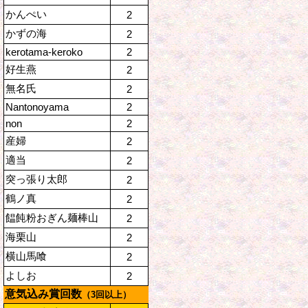
かんぺい
2
かずの海
2
kerotama-keroko
2
好生燕
2
無名氏
2
Nantonoyama
2
non
2
産婦
2
適当
2
突っ張り太郎
2
鶴ノ真
2
饂飩粉おぎん麺棒山
2
海栗山
2
横山馬喰
2
よしお
2
意気込み賞回数
（3回以上）