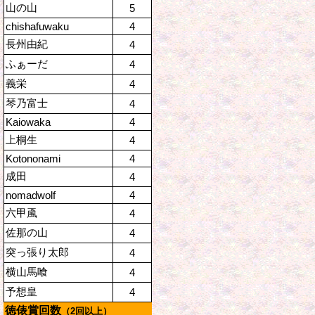
山の山
5
chishafuwaku
4
長州由紀
4
ふぁーだ
4
義栄
4
琴乃富士
4
Kaiowaka
4
上桐生
4
Kotononami
4
成田
4
nomadwolf
4
六甲颪
4
佐那の山
4
突っ張り太郎
4
横山馬喰
4
予想皇
4
徳俵賞回数
（2回以上）