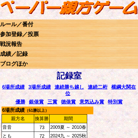
ルール／番付
参加登録／投票
戦況報告
成績／記録
ブログほか
記録室
6場所成績
3場所成績
連続勝ち越し
連続二桁
横綱大関在
位
優勝
銀俵賞
三賞
徳俵賞
意気込み賞
特別賞
6場所成績
（61勝以上）
親方名
換算勝
期間
音音
2009夏 ～ 2010春
73
とも
2024九 ～ 2025秋
72