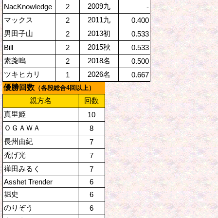
2009九
NacKnowledge
2
-
マックス
2011九
2
0.400
男田子山
2013初
2
0.533
2015秋
Bill
2
0.533
素戔嗚
2018名
2
0.500
ツキヒカリ
2026名
1
0.667
優勝回数
（各段総合4回以上）
親方名
回数
真里姫
10
ＯＧＡＷＡ
8
長州由紀
7
禿げ光
7
禅田みるく
7
Asshet Trender
6
堀史
6
のりぞう
6