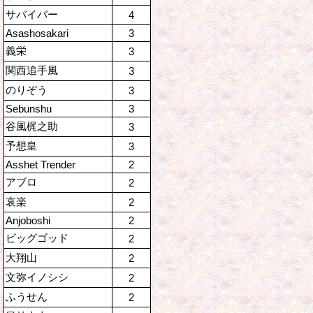
サバイバー
4
Asashosakari
3
義栄
3
関西追手風
3
のりぞう
3
Sebunshu
3
谷風梶之助
3
予想皇
3
Asshet Trender
2
アブロ
2
哀楽
2
Anjoboshi
2
ビッグゴッド
2
大翔山
2
文弥イノシシ
2
ふうせん
2