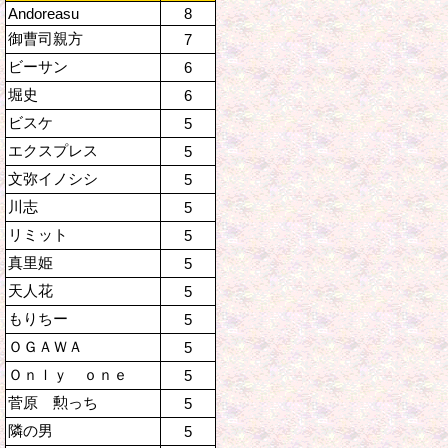
Andoreasu
8
御曹司親方
7
ビーサン
6
堀史
6
ビスケ
5
エクスプレス
5
文弥イノシシ
5
川志
5
リミット
5
真里姫
5
天人花
5
もりちー
5
ＯＧＡＷＡ
5
Ｏｎｌｙ ｏｎｅ
5
菅原 勲っち
5
隣の男
5