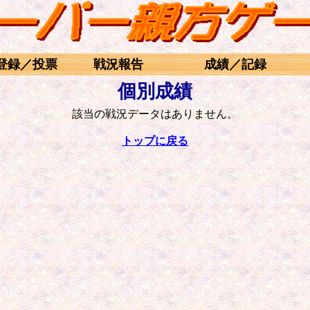
登録／投票
戦況報告
成績／記録
個別成績
該当の戦況データはありません。
トップに戻る