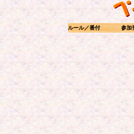
ルール／番付
参加