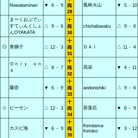
風林火山
Nowataminari
▼
6
-
9
▼
5
-
10
両
29
まーくおぶでぃ
十
すてぃんくしょ
△
△
9
-
6
chishafuwaku
9
-
6
両
んOYAKATA
30
十
◎
青獅子
△
ＤＡＩ
△
12
-
3
11
-
4
両
31
十
Ｏｎｌｙ ｏｎ
△
高栄
8
-
7
▼
4
-
11
両
ｅ
32
十
藤壺
△
▼
6
-
9
andonishiki
9
-
6
両
33
十
☆
ビーサン
△
茶藻呂
12
-
3
▼
6
-
9
両
34
十
Kerotama-
カスピ海
▼
6
-
9
▼
3
-
12
両
Keroko
35