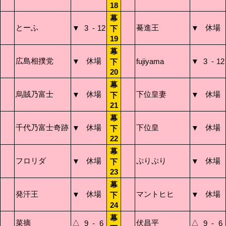
18
幕
とーふ
驀進王
休場
▼
3
-
12
▼
下
19
幕
広島相撲党
休場
▼
fujiyama
▼
3
-
12
下
20
幕
烏賊乃富士
休場
下位皇妻
休場
▼
▼
下
21
幕
千代乃富士奇跡
休場
下位皇
休場
▼
▼
下
22
幕
フロリダ
休場
ぷりぷり
休場
▼
▼
下
23
幕
発汗王
休場
マントヒヒ
休場
▼
▼
下
24
幕
菜摘
△
伏昌平
△
9
-
6
9
-
6