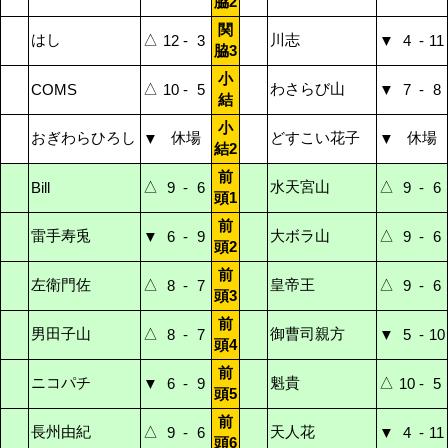
脇2
関
はし
△
川志
12
-
3
▼
4
-
11
脇3
小
△
わさらび山
COMS
10
-
5
▼
7
-
8
結
小
おぎわらひろし
休場
どすこい花子
休場
▼
▼
結2
前
△
水天宮山
△
Bill
9
-
6
9
-
6
頭1
前
雷手寿兎
大ボラ山
△
▼
6
-
9
9
-
6
頭2
前
左衛門佐
△
皇帝王
△
8
-
7
9
-
6
頭3
前
男田子山
△
御曹司親方
8
-
7
▼
5
-
10
頭4
前
ニコパチ
魁貴
△
▼
6
-
9
10
-
5
頭5
前
長州由紀
△
天人花
9
-
6
▼
4
-
11
頭6