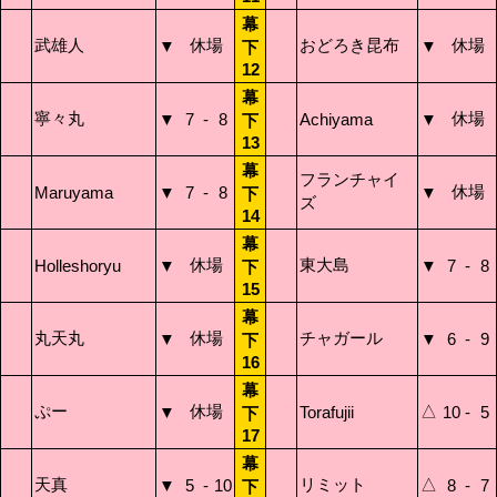
幕
武雄人
休場
おどろき昆布
休場
▼
▼
下
12
幕
寧々丸
休場
▼
7
-
8
Achiyama
▼
下
13
幕
フランチャイ
休場
Maruyama
▼
7
-
8
▼
下
ズ
14
幕
休場
東大島
Holleshoryu
▼
▼
7
-
8
下
15
幕
丸天丸
休場
チャガール
▼
▼
6
-
9
下
16
幕
ぷー
休場
△
▼
Torafujii
10
-
5
下
17
幕
天真
リミット
△
▼
5
-
10
8
-
7
下