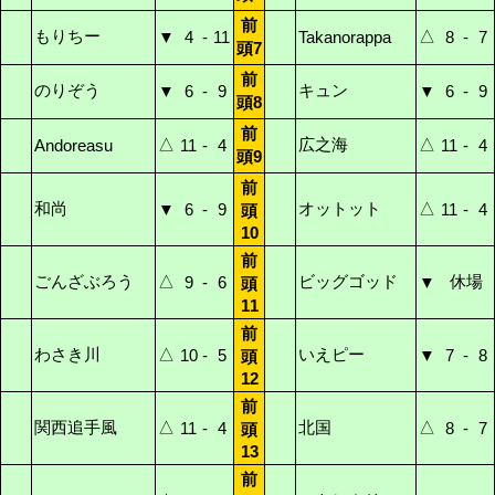
前
もりちー
△
▼
4
-
11
Takanorappa
8
-
7
頭7
前
のりぞう
キュン
▼
6
-
9
▼
6
-
9
頭8
前
△
広之海
△
Andoreasu
11
-
4
11
-
4
頭9
前
和尚
オットット
△
▼
6
-
9
11
-
4
頭
10
前
ごんざぶろう
△
ビッグゴッド
休場
9
-
6
▼
頭
11
前
わさき川
△
いえピー
10
-
5
▼
7
-
8
頭
12
前
関西追手風
△
北国
△
11
-
4
8
-
7
頭
13
前