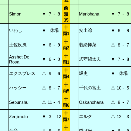
34
前
Simon
▼
7
-
8
Mariohana
▼
7
-
8
頭
35
十
いわし
休場
安土湾
▼
▼
6
-
9
両1
十
土佐疾風
若緒悸菜
△
▼
6
-
9
8
-
7
両2
十
Asshet De
式守綿太夫
▼
6
-
9
▼
7
-
8
Rosa
両3
十
エクスプレス
△
堀史
休場
9
-
6
▼
両4
十
ハッシー
△
千代の富土
△
8
-
7
10
-
5
両5
十
△
△
Sebunshu
11
-
4
Oskanohana
8
-
7
両6
十
エルク
△
Zenjimoto
▼
3
-
12
12
-
3
両7
十
音音
△
禿げ光
9
-
6
▼
6
-
9