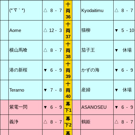
十
(*´∇｀*)
△
△
8
-
7
Kyodaitimu
8
-
7
両
36
十
△
猫柳
Aome
12
-
3
▼
5
-
10
両
37
十
横山馬喰
△
茄子王
休場
8
-
7
▼
両
38
十
港の新桜
かずの海
▼
6
-
9
▼
6
-
9
両
39
十
産婦
休場
Terarno
▼
7
-
8
▼
両
40
幕
紫電一閃
▼
6
-
9
ASANOSEU
▼
6
-
9
下1
幕
義浄
△
鶴姫
△
8
-
7
8
-
7
下2
幕