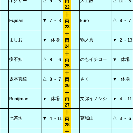
ボクサー
△
大上段
△
9
-
6
10
-
5
両
22
十
△
Fujisan
▼
7
-
8
kuro
8
-
7
両
23
十
よしお
休場
鶴ノ真
▼
▼
2
-
13
両
24
十
痩不知
△
のもイチロー
休場
9
-
6
▼
両
25
十
坂本真綾
△
さく
休場
8
-
7
▼
両
26
十
休場
文弥イノシシ
Bunijiman
▼
▼
4
-
11
両
27
十
七茶坊
葛城山
△
▼
4
-
11
9
-
6
両
28
十