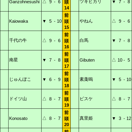
△
ツキヒカリ
Ganzohnesushi
9
-
6
▼
7
-
8
頭
14
前
やねん
△
Kaiowaka
▼
5
-
10
9
-
6
頭
15
前
千代の牛
△
白馬
9
-
6
▼
7
-
8
頭
16
前
南星
△
▼
7
-
8
Gibuten
10
-
5
頭
17
前
じゅんぼこ
素戔嗚
▼
6
-
9
▼
5
-
10
頭
18
前
ドイツ山
△
ビスケ
△
8
-
7
8
-
7
頭
19
前
△
真里姫
Konosato
8
-
7
▼
3
-
12
頭
20
前