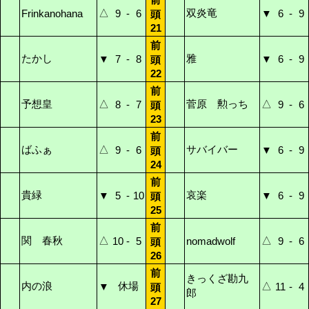
△
双炎竜
Frinkanohana
9
-
6
▼
6
-
9
頭
21
前
たかし
雅
▼
7
-
8
▼
6
-
9
頭
22
前
予想皇
△
菅原 勲っち
△
8
-
7
9
-
6
頭
23
前
ばふぁ
△
サバイバー
9
-
6
▼
6
-
9
頭
24
前
貴緑
哀楽
▼
5
-
10
▼
6
-
9
頭
25
前
関 春秋
△
△
10
-
5
nomadwolf
9
-
6
頭
26
前
きっくざ勘九
内の浪
休場
△
▼
11
-
4
頭
郎
27