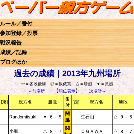
ルール／番付
参加登録／投票
戦況報告
成績／記録
ブログほか
過去の成績｜2013年九州場所
☆＝各段優勝 ◎＝銀俵賞 △＝勝越 ▼＝負越
【
】
←前場所
順位表示
次場所→
番
[東]
親方名
勝敗
[西]
親方名
勝敗
付
関
生石山
△
Randomitsuki
▼
6
-
9
9
-
6
脇
関
小鵬
△
ＯＧＡＷＡ
△
8
-
7
8
-
7