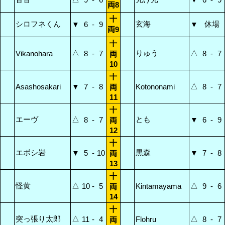
両8
十
シロフネくん
玄海
休場
▼
6
-
9
▼
両9
十
△
りゅう
△
Vikanohara
8
-
7
8
-
7
両
10
十
△
Asashosakari
▼
7
-
8
Kotononami
8
-
7
両
11
十
エーヴ
△
とも
8
-
7
▼
6
-
9
両
12
十
エボシ岩
黒森
▼
5
-
10
▼
7
-
8
両
13
十
怪黄
△
△
10
-
5
Kintamayama
9
-
6
両
14
十
突っ張り太郎
△
△
11
-
4
Flohru
8
-
7
両