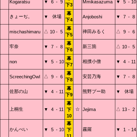
Kogaratsu
▼
6
-
9
Mmikasazuma
▼
5
-
10
下3
幕
きょーぢ。
休場
▼
Anjoboshi
▼
7
-
8
下4
幕
△
禅田みるく
△
mischashimaru
10
-
5
9
-
6
下5
幕
牢奈
新三箇
△
▼
7
-
8
10
-
5
下6
幕
相撲小僧
non
▼
5
-
10
▼
4
-
11
下7
幕
△
安芸乃海
ScreechingOwl
9
-
6
▼
7
-
8
下8
幕
佐那の山
熊野プー助
休場
▼
4
-
11
▼
下9
幕
上桐生
☆
△
▼
4
-
11
Jejima
13
-
2
下
10
幕
かんぺい
霧羅
▼
5
-
10
▼
1
-
14
下
11