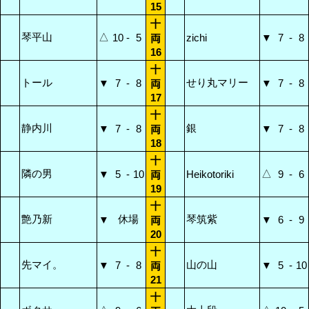
15
十
琴平山
△
10
-
5
zichi
▼
7
-
8
両
16
十
トール
せり丸マリー
▼
7
-
8
▼
7
-
8
両
17
十
静内川
銀
▼
7
-
8
▼
7
-
8
両
18
十
隣の男
△
▼
5
-
10
Heikotoriki
9
-
6
両
19
十
艶乃新
休場
琴筑紫
▼
▼
6
-
9
両
20
十
先マイ。
山の山
▼
7
-
8
▼
5
-
10
両
21
十