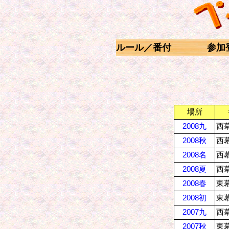
ルール／番付
参加
場所
2008九
西幕
2008秋
西幕
2008名
西幕
2008夏
西幕
2008春
東幕
2008初
東幕
2007九
西幕
2007秋
東幕