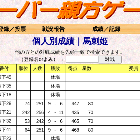
登録／投票
戦況報告
成績／記録
個人別成績｜馬刺姫
他の方との対戦成績を先頭一致で検索できます。
（登録名orよみ） →
番付
順位
人数
勝敗
得点
星数
受賞
下49
休場
下35
休場
下18
休場
下28
74
251
9
-
6
447
80
下21
242
256
4
-
11
435
70
下32
53
242
9
-
6
465
70
下41
64
251
9
-
6
468
80
下23
休場