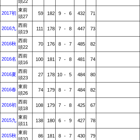
頭22
東前
2017初
59
182
9
-
6
432
71
頭27
西前
2016九
111
178
7
-
8
447
73
頭19
西前
2016秋
70
176
8
-
7
485
82
頭22
西前
2016名
100
181
7
-
8
481
74
頭16
西前
2016夏
27
178
10
-
5
484
80
頭23
東前
2016春
74
179
8
-
7
484
82
頭26
西前
2016初
108
179
7
-
8
425
67
頭18
東前
2015九
138
180
6
-
9
427
78
頭11
東前
2015秋
86
181
8
-
7
430
79
頭10