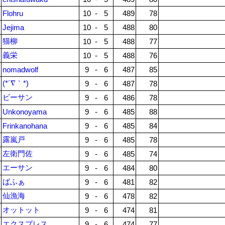
Flohru
10
-
5
489
78
Jejima
10
-
5
488
80
猫柳
10
-
5
488
77
義栄
10
-
5
488
76
nomadwolf
9
-
6
487
85
(*´∇｀*)
9
-
6
487
78
ビーサン
9
-
6
486
78
Unkonoyama
9
-
6
485
88
Frinkanohana
9
-
6
485
84
露嵐戸
9
-
6
485
78
左衛門佐
9
-
6
485
74
エーサン
9
-
6
484
80
ばふぁ
9
-
6
481
82
仙漁海
9
-
6
478
82
オットット
9
-
6
474
81
エクスプレス
9
-
6
474
77