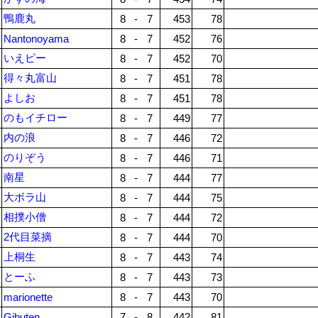
鴨鹿丸
8
-
7
453
78
Nantonoyama
8
-
7
452
76
いえピー
8
-
7
452
70
得々丸富山
8
-
7
451
78
よしお
8
-
7
451
78
のもイチロー
8
-
7
449
77
内の浪
8
-
7
446
72
のりぞう
8
-
7
446
71
南星
8
-
7
444
77
大ボラ山
8
-
7
444
75
相撲小僧
8
-
7
444
72
2代目菜摘
8
-
7
444
70
上桐生
8
-
7
443
74
とーふ
8
-
7
443
73
marionette
8
-
7
443
70
Gibuten
7
-
8
442
81