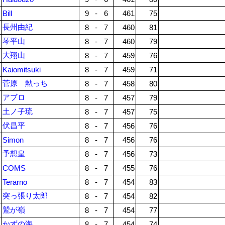
Bill
9
-
6
461
75
長州由紀
8
-
7
460
81
琴平山
8
-
7
460
79
大翔山
8
-
7
459
76
Kaiomitsuki
8
-
7
459
71
菅原 勲っち
8
-
7
458
80
アブロ
8
-
7
457
79
土ノ子琉
8
-
7
457
75
伏昌平
8
-
7
456
76
Simon
8
-
7
456
76
予想皇
8
-
7
456
73
COMS
8
-
7
455
76
Terarno
8
-
7
454
83
突っ張り太郎
8
-
7
454
82
鷲が嶺
8
-
7
454
77
かずの海
8
-
7
454
74