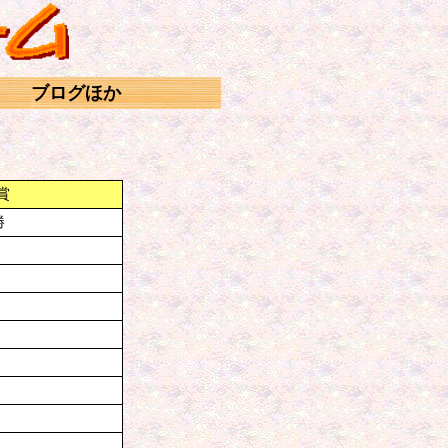
ブログほか
賞
勝