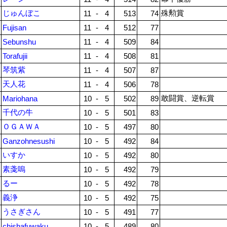
じゅんぼこ
殊勲賞
11
-
4
513
74
Fujisan
11
-
4
512
77
Sebunshu
11
-
4
509
84
Torafujii
11
-
4
508
81
琴筑紫
11
-
4
507
87
天人花
11
-
4
506
78
敢闘賞、逆転賞
Mariohana
10
-
5
502
89
千代の牛
10
-
5
501
83
ＯＧＡＷＡ
10
-
5
497
80
Ganzohnesushi
10
-
5
492
84
いすか
10
-
5
492
80
素戔嗚
10
-
5
492
79
るー
10
-
5
492
78
義浄
10
-
5
492
75
うさぎさん
10
-
5
491
77
chishafuwaku
10
-
5
489
80