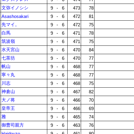
文弥イノシシ
9
-
6
473
78
Asashosakari
9
-
6
472
81
先マイ。
9
-
6
472
75
白馬
9
-
6
471
78
筑波嶺
9
-
6
471
75
水天宮山
9
-
6
470
84
七茶坊
9
-
6
470
77
帆山
9
-
6
468
77
寧々丸
9
-
6
468
77
川志
9
-
6
468
75
神倉山
9
-
6
467
82
大ノ将
9
-
6
466
70
皇帝王
9
-
6
466
69
雅
9
-
6
465
74
御曹司親方
9
-
6
463
76
Haidouzo
9
-
6
461
80