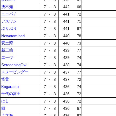
痩不知
7
-
8
442
66
ニコパチ
7
-
8
441
72
アスワン
7
-
8
441
71
ぷりぷり
7
-
8
441
67
Nowataminari
7
-
8
440
78
安土湾
7
-
8
440
73
新三箇
7
-
8
439
77
エーヴ
7
-
8
439
74
ScreechingOwl
7
-
8
438
74
スヌーピングー
7
-
8
437
77
怪黄
7
-
8
437
72
Kogaratsu
7
-
8
436
74
千代の富土
7
-
8
436
72
はし
7
-
8
436
72
銀
7
-
8
436
67
広之海
7
-
8
436
67