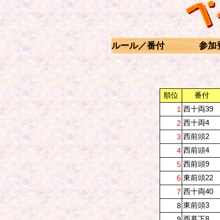
ルール／番付
参加
順位
番付
西十両39
1
西十両4
2
西前頭2
3
西前頭4
4
西前頭9
5
東前頭22
6
西十両40
7
東前頭3
8
西幕下8
9