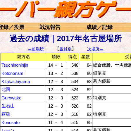
登録／投票
戦況報告
成績／記録
過去の成績｜2017年名古屋場所
【
】
←前場所
番付別
次場所→
親方名
勝敗
得点
星数
受
総合優勝、十両優
Tsuchinoninjin
14
-
1
548
84
銀俵賞
Kotononami
13
-
2
538
86
幕内優勝
Kitakachiyama
12
-
3
534
88
北国
12
-
3
524
82
特別賞
Gurowake
12
-
3
523
83
生石山
12
-
3
520
82
霧羅
特別賞
12
-
3
518
82
Konosato
11
-
4
515
85
レーン
幕下優勝
11
-
4
514
82