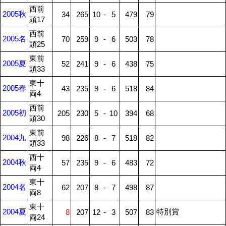
西前
2005秋
34
265
10
-
5
479
79
頭17
西前
2005名
70
259
9
-
6
503
78
頭25
東前
2005夏
52
241
9
-
6
438
75
頭33
東十
2005春
43
235
9
-
6
518
84
両4
西前
2005初
205
230
5
-
10
394
68
頭30
東前
2004九
98
226
8
-
7
518
82
頭33
西十
2004秋
57
235
9
-
6
483
72
両4
東十
2004名
62
207
8
-
7
498
87
両8
東十
2004夏
特別賞
8
207
12
-
3
507
83
両24