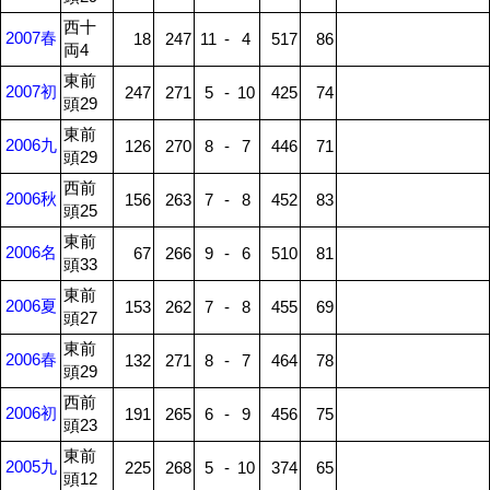
西十
2007春
18
247
11
-
4
517
86
両4
東前
2007初
247
271
5
-
10
425
74
頭29
東前
2006九
126
270
8
-
7
446
71
頭29
西前
2006秋
156
263
7
-
8
452
83
頭25
東前
2006名
67
266
9
-
6
510
81
頭33
東前
2006夏
153
262
7
-
8
455
69
頭27
東前
2006春
132
271
8
-
7
464
78
頭29
西前
2006初
191
265
6
-
9
456
75
頭23
東前
2005九
225
268
5
-
10
374
65
頭12