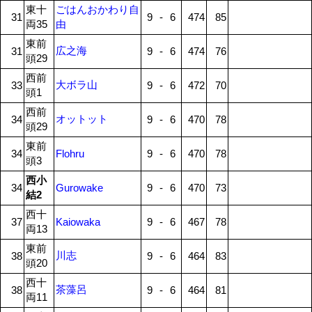
東十
ごはんおかわり自
31
9
-
6
474
85
両35
由
東前
広之海
31
9
-
6
474
76
頭29
西前
大ボラ山
33
9
-
6
472
70
頭1
西前
オットット
34
9
-
6
470
78
頭29
東前
34
Flohru
9
-
6
470
78
頭3
西小
34
Gurowake
9
-
6
470
73
結2
西十
37
Kaiowaka
9
-
6
467
78
両13
東前
川志
38
9
-
6
464
83
頭20
西十
茶藻呂
38
9
-
6
464
81
両11