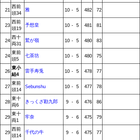
西前
雅
21
10
-
5
482
72
頭34
西前
予想皇
23
10
-
5
481
81
頭19
西十
鷲が嶺
24
10
-
5
480
83
両31
東前
七茶坊
24
10
-
5
480
75
頭5
東小
雷手寿兎
26
10
-
5
478
77
結4
東前
27
Sebunshu
10
-
5
477
78
頭14
東十
きっくざ勘九郎
28
9
-
6
476
86
両6
東十
牢奈
29
9
-
6
475
79
両1
西前
千代の牛
29
9
-
6
475
77
頭14