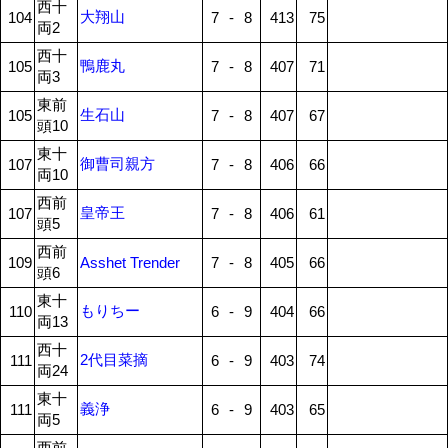
西十
大翔山
104
7
-
8
413
75
両2
西十
鴨鹿丸
105
7
-
8
407
71
両3
東前
生石山
105
7
-
8
407
67
頭10
東十
御曹司親方
107
7
-
8
406
66
両10
西前
皇帝王
107
7
-
8
406
61
頭5
西前
109
Asshet Trender
7
-
8
405
66
頭6
東十
もりちー
110
6
-
9
404
66
両13
西十
2代目菜摘
111
6
-
9
403
74
両24
東十
義浄
111
6
-
9
403
65
両5
西前