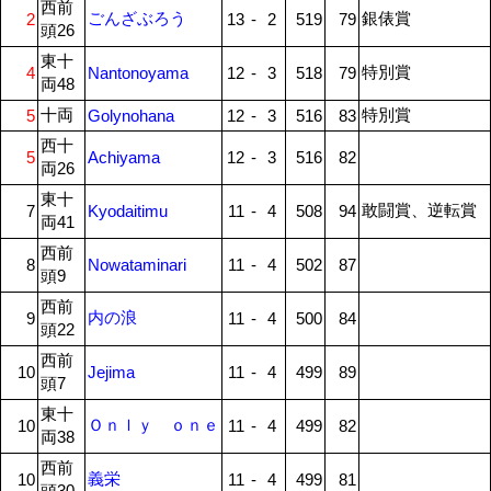
西前
ごんざぶろう
銀俵賞
2
13
-
2
519
79
頭26
東十
特別賞
4
Nantonoyama
12
-
3
518
79
両48
十両
特別賞
5
Golynohana
12
-
3
516
83
西十
5
Achiyama
12
-
3
516
82
両26
東十
敢闘賞、逆転賞
7
Kyodaitimu
11
-
4
508
94
両41
西前
8
Nowataminari
11
-
4
502
87
頭9
西前
内の浪
9
11
-
4
500
84
頭22
西前
10
Jejima
11
-
4
499
89
頭7
東十
Ｏｎｌｙ ｏｎｅ
10
11
-
4
499
82
両38
西前
義栄
10
11
-
4
499
81
頭30