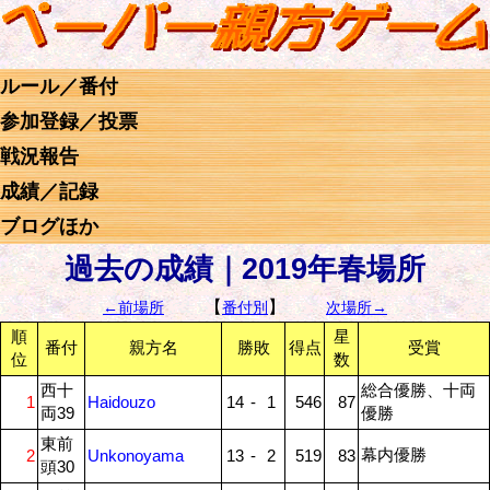
ルール／番付
参加登録／投票
戦況報告
成績／記録
ブログほか
過去の成績｜2019年春場所
【
】
←前場所
番付別
次場所→
順
星
番付
親方名
勝敗
得点
受賞
位
数
西十
総合優勝、十両
1
Haidouzo
14
-
1
546
87
両39
優勝
東前
幕内優勝
2
Unkonoyama
13
-
2
519
83
頭30