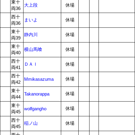
東十
大上段
休場
両36
西十
まいよ
休場
両36
東十
静内川
休場
両39
東十
横山馬喰
休場
両40
西十
ＤＡＩ
休場
両41
西十
休場
Mmikasazuma
両42
東十
休場
Takanorappa
両44
東十
休場
wolfgangho
両45
西十
稲ノ山
休場
両45
西十