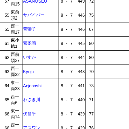
57
ASANOSEU
8
-
7
449
72
両15
東前
サバイバー
59
8
-
7
446
75
頭2
西十
青獅子
59
8
-
7
446
67
両17
東小
素戔嗚
61
8
-
7
445
80
結1
西前
いすか
62
8
-
7
444
80
頭27
西十
63
Kyoju
8
-
7
443
70
両32
東十
64
Anjoboshi
8
-
7
441
73
両33
西十
わさき川
65
8
-
7
440
71
両6
東十
伏昌平
66
8
-
7
439
77
両14
西十
アスワン
66
8
-
7
439
76