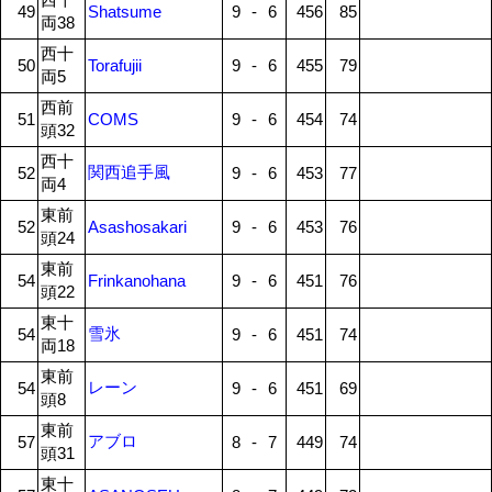
49
Shatsume
9
-
6
456
85
両38
西十
50
Torafujii
9
-
6
455
79
両5
西前
51
COMS
9
-
6
454
74
頭32
西十
関西追手風
52
9
-
6
453
77
両4
東前
52
Asashosakari
9
-
6
453
76
頭24
東前
54
Frinkanohana
9
-
6
451
76
頭22
東十
雪氷
54
9
-
6
451
74
両18
東前
レーン
54
9
-
6
451
69
頭8
東前
アブロ
57
8
-
7
449
74
頭31
東十