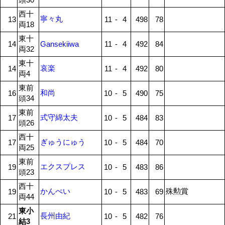
西十
寧々丸
13
11
-
4
498
78
両18
東十
14
Gansekiiwa
11
-
4
492
84
両32
東十
哀楽
14
11
-
4
492
80
両4
東前
和尚
16
10
-
5
490
75
頭34
東前
式守綿太夫
17
10
-
5
484
83
頭26
西十
ぎゅうにゅう
17
10
-
5
484
70
両25
東前
エクスプレス
19
10
-
5
483
86
頭23
西十
かんぺい
殊勲賞
19
10
-
5
483
69
両44
東小
長州由紀
21
10
-
5
482
76
結3