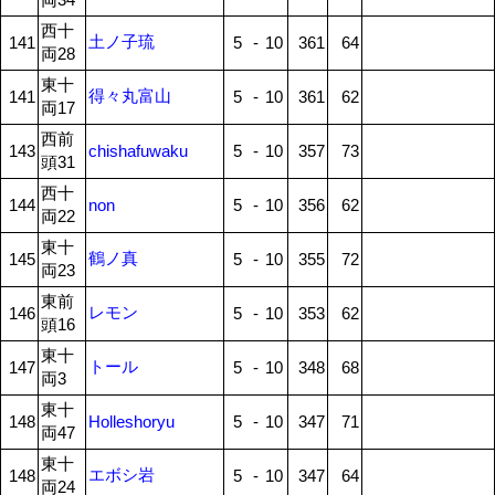
西十
土ノ子琉
141
5
-
10
361
64
両28
東十
得々丸富山
141
5
-
10
361
62
両17
西前
143
chishafuwaku
5
-
10
357
73
頭31
西十
144
non
5
-
10
356
62
両22
東十
鶴ノ真
145
5
-
10
355
72
両23
東前
レモン
146
5
-
10
353
62
頭16
東十
トール
147
5
-
10
348
68
両3
東十
148
Holleshoryu
5
-
10
347
71
両47
東十
エボシ岩
148
5
-
10
347
64
両24