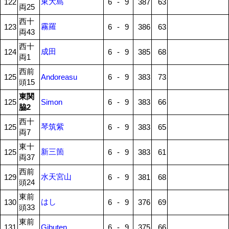
東大島
122
6
-
9
387
63
両25
西十
霧羅
123
6
-
9
386
63
両43
西十
成田
124
6
-
9
385
68
両1
西前
125
Andoreasu
6
-
9
383
73
頭15
東関
125
Simon
6
-
9
383
66
脇2
西十
琴筑紫
125
6
-
9
383
65
両7
東十
新三箇
125
6
-
9
383
61
両37
西前
水天宮山
129
6
-
9
381
68
頭24
東前
はし
130
6
-
9
376
69
頭33
東前
131
Gibuten
6
-
9
375
66