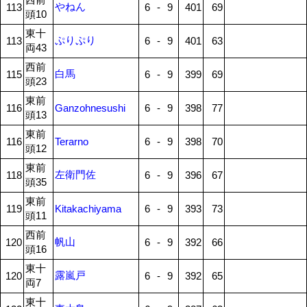
やねん
113
6
-
9
401
69
頭10
東十
ぷりぷり
113
6
-
9
401
63
両43
西前
白馬
115
6
-
9
399
69
頭23
東前
116
Ganzohnesushi
6
-
9
398
77
頭13
東前
116
Terarno
6
-
9
398
70
頭12
東前
左衛門佐
118
6
-
9
396
67
頭35
東前
119
Kitakachiyama
6
-
9
393
73
頭11
西前
帆山
120
6
-
9
392
66
頭16
東十
露嵐戸
120
6
-
9
392
65
両7
東十