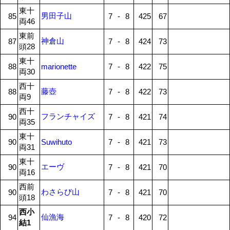
東十
男田子山
85
7
-
8
425
67
両46
東前
神倉山
87
7
-
8
424
73
頭28
東十
88
marionette
7
-
8
422
75
両30
西十
藤壺
88
7
-
8
422
73
両9
西十
フランチャイズ
90
7
-
8
421
74
両35
東十
90
Suwihuto
7
-
8
421
73
両31
東十
エーヴ
90
7
-
8
421
70
両16
西前
わさらび山
90
7
-
8
421
70
頭18
西小
仙漁海
94
7
-
8
420
72
結1