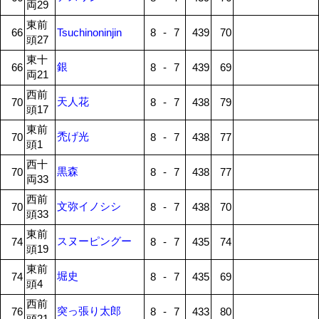
両29
東前
66
Tsuchinoninjin
8
-
7
439
70
頭27
東十
銀
66
8
-
7
439
69
両21
西前
天人花
70
8
-
7
438
79
頭17
東前
禿げ光
70
8
-
7
438
77
頭1
西十
黒森
70
8
-
7
438
77
両33
西前
文弥イノシシ
70
8
-
7
438
70
頭33
東前
スヌーピングー
74
8
-
7
435
74
頭19
東前
堀史
74
8
-
7
435
69
頭4
西前
突っ張り太郎
76
8
-
7
433
80
頭21