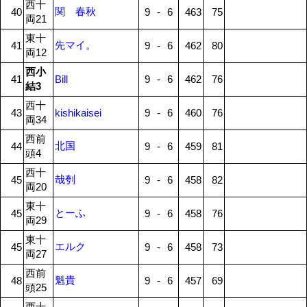
西十
関 春秋
40
9
-
6
463
75
両21
東十
先マイ。
41
9
-
6
462
80
両12
西小
41
Bill
9
-
6
462
76
結3
西十
43
kishikaisei
9
-
6
460
76
両34
西前
北国
44
9
-
6
459
81
頭4
西十
哉刳
45
9
-
6
458
82
両20
東十
とーふ
45
9
-
6
458
76
両29
東十
エルク
45
9
-
6
458
73
両27
西前
魁貴
48
9
-
6
457
69
頭25
西十