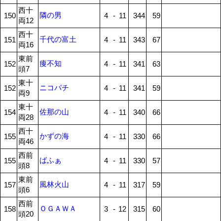
西十
隣の男
150
4
-
11
344
59
両12
西十
千代の富土
151
4
-
11
343
67
両16
東前
痩不知
152
4
-
11
341
63
頭7
東十
ニコパチ
152
4
-
11
341
59
両9
東十
佐那の山
154
4
-
11
340
66
両28
西十
かずの海
155
4
-
11
330
66
両46
西前
ばふぁ
155
4
-
11
330
57
頭8
東前
風林火山
157
4
-
11
317
59
頭6
西前
ＯＧＡＷＡ
158
3
-
12
315
60
頭20