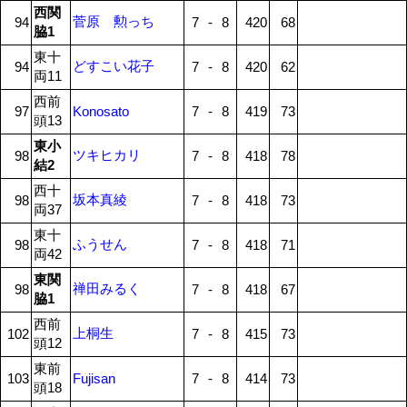
西関
菅原 勲っち
94
7
-
8
420
68
脇1
東十
どすこい花子
94
7
-
8
420
62
両11
西前
97
Konosato
7
-
8
419
73
頭13
東小
ツキヒカリ
98
7
-
8
418
78
結2
西十
坂本真綾
98
7
-
8
418
73
両37
東十
ふうせん
98
7
-
8
418
71
両42
東関
禅田みるく
98
7
-
8
418
67
脇1
西前
上桐生
102
7
-
8
415
73
頭12
東前
103
Fujisan
7
-
8
414
73
頭18