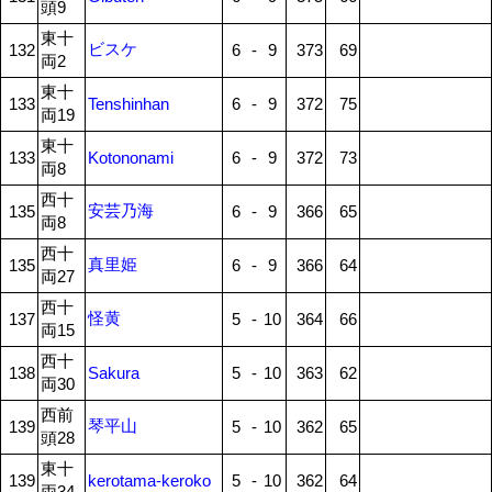
頭9
東十
ビスケ
132
6
-
9
373
69
両2
東十
133
Tenshinhan
6
-
9
372
75
両19
東十
133
Kotononami
6
-
9
372
73
両8
西十
安芸乃海
135
6
-
9
366
65
両8
西十
真里姫
135
6
-
9
366
64
両27
西十
怪黄
137
5
-
10
364
66
両15
西十
138
Sakura
5
-
10
363
62
両30
西前
琴平山
139
5
-
10
362
65
頭28
東十
139
kerotama-keroko
5
-
10
362
64
両34