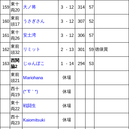
東十
大ノ将
159
3
-
12
314
57
両20
東前
うさぎさん
160
3
-
12
307
52
頭17
東十
安土湾
161
3
-
12
306
57
両26
東前
リミット
徳俵賞
162
2
-
13
301
59
頭32
西関
じゅんぼこ
163
1
-
14
294
53
脇2
東前
休場
Mariohana
頭21
西十
(*´∇｀*)
休場
両19
東十
戦闘生
休場
両22
西十
休場
Kaiomitsuki
両23