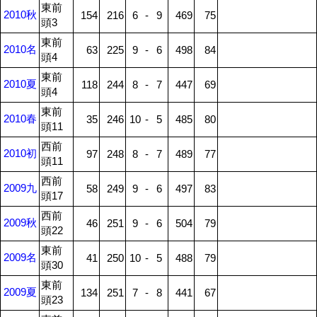
東前
2010秋
154
216
6
-
9
469
75
頭3
東前
2010名
63
225
9
-
6
498
84
頭4
東前
2010夏
118
244
8
-
7
447
69
頭4
東前
2010春
35
246
10
-
5
485
80
頭11
西前
2010初
97
248
8
-
7
489
77
頭11
西前
2009九
58
249
9
-
6
497
83
頭17
西前
2009秋
46
251
9
-
6
504
79
頭22
東前
2009名
41
250
10
-
5
488
79
頭30
東前
2009夏
134
251
7
-
8
441
67
頭23