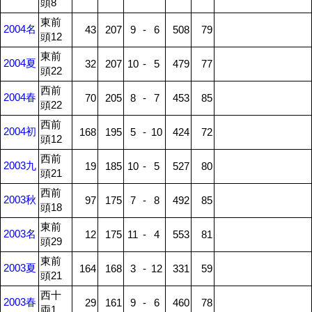
頭8
東前
2004名
43
207
9
-
6
508
79
頭12
東前
2004夏
32
207
10
-
5
479
77
頭22
西前
2004春
70
205
8
-
7
453
85
頭22
西前
2004初
168
195
5
-
10
424
72
頭12
西前
2003九
19
185
10
-
5
527
80
頭21
西前
2003秋
97
175
7
-
8
492
85
頭18
東前
2003名
12
175
11
-
4
553
81
頭29
東前
2003夏
164
168
3
-
12
331
59
頭21
西十
2003春
29
161
9
-
6
460
78
両1