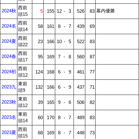
西前
2024秋
幕内優勝
5
155
12
-
3
526
83
頭15
西前
2024名
58
161
8
-
7
439
69
頭14
西前
2024夏
23
166
10
-
5
522
83
頭22
西前
2024春
95
169
7
-
8
560
87
頭17
西前
2024初
124
168
6
-
9
461
77
頭12
東前
2023九
132
166
6
-
9
437
71
頭9
東前
2023秋
39
165
9
-
6
506
82
頭12
東前
2023名
60
170
8
-
7
489
83
頭14
西前
2023夏
68
169
8
-
7
448
73
頭15