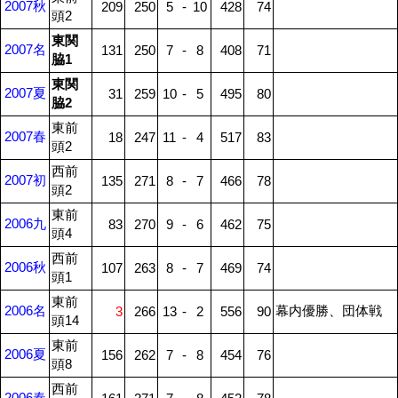
2007秋
209
250
5
-
10
428
74
頭2
東関
2007名
131
250
7
-
8
408
71
脇1
東関
2007夏
31
259
10
-
5
495
80
脇2
東前
2007春
18
247
11
-
4
517
83
頭2
西前
2007初
135
271
8
-
7
466
78
頭2
東前
2006九
83
270
9
-
6
462
75
頭4
西前
2006秋
107
263
8
-
7
469
74
頭1
東前
2006名
幕内優勝、団体戦
3
266
13
-
2
556
90
頭14
東前
2006夏
156
262
7
-
8
454
76
頭8
西前
2006春