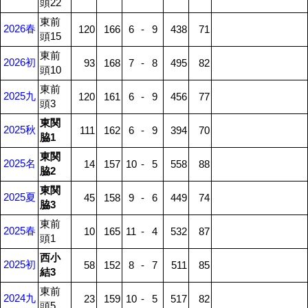
頭22
東前
2026春
120
166
6
-
9
438
71
頭15
東前
2026初
93
168
7
-
8
495
82
頭10
東前
2025九
120
161
6
-
9
456
77
頭3
東関
2025秋
111
162
6
-
9
394
70
脇1
東関
2025名
14
157
10
-
5
558
88
脇2
東関
2025夏
45
158
9
-
6
449
74
脇3
東前
2025春
10
165
11
-
4
532
87
頭1
西小
2025初
58
152
8
-
7
511
85
結3
東前
2024九
23
159
10
-
5
517
82
頭5