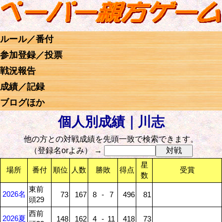
ルール／番付
参加登録／投票
戦況報告
成績／記録
ブログほか
個人別成績｜川志
他の方との対戦成績を先頭一致で検索できます。
（登録名orよみ） →
星
場所
番付
順位
人数
勝敗
得点
受賞
数
東前
2026名
73
167
8
-
7
496
81
頭29
西前
2026夏
148
162
4
-
11
418
73