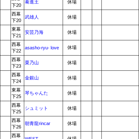
驀進王
休場
下20
西幕
武雄人
休場
下20
東幕
安芸乃海
休場
下21
西幕
休場
asasho-ryu- love
下22
西幕
栗乃山
休場
下23
西幕
金銀山
休場
下24
東幕
琴ちゃんた
休場
下25
西幕
シュミット
休場
下25
西幕
朝青龍rincar
休場
下26
西幕
休場
WEST