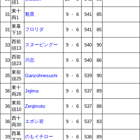
頭1
東十
魁貴
31
9
-
6
541
85
両1
東幕
フロリダ
31
9
-
6
541
85
下10
西前
スヌーピングー
33
9
-
6
540
90
頭13
西前
川志
33
9
-
6
540
86
頭23
東前
35
Ganzohnesushi
9
-
6
539
90
頭25
東十
36
Jejima
9
-
6
537
89
両26
東前
36
Zenjimoto
9
-
6
537
88
頭10
西十
エボシ岩
36
9
-
6
537
83
両30
西幕
のもイチロー
39
9
-
6
536
89
下33