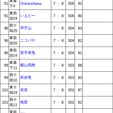
東幕
91
Oskanohana
7
-
8
505
82
下4
東前
いえピー
91
7
-
8
505
80
頭24
西十
琴平山
96
7
-
8
504
83
両25
東前
ニコパチ
96
7
-
8
504
82
頭20
東前
雷手寿兎
96
7
-
8
504
81
頭14
東幕
横山馬喰
99
7
-
8
503
88
下11
西十
双炎竜
99
7
-
8
503
83
両10
東十
哀楽
101
7
-
8
502
87
両24
西十
南星
101
7
-
8
502
82
両11
東前