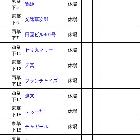
東幕
鶴姫
休場
下5
東幕
光速華次郎
休場
下6
西幕
田園ビル401号
休場
下7
西幕
せり丸マリー
休場
下11
東幕
天真
休場
下12
西幕
フランチャイズ
休場
下16
西幕
渡来
休場
下17
東幕
ふぁーだ
休場
下18
東幕
チャガール
休場
下19
東幕