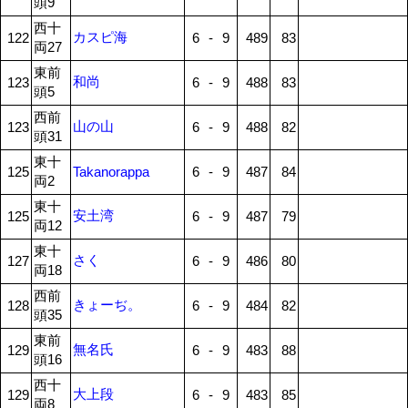
頭9
西十
カスピ海
122
6
-
9
489
83
両27
東前
和尚
123
6
-
9
488
83
頭5
西前
山の山
123
6
-
9
488
82
頭31
東十
125
Takanorappa
6
-
9
487
84
両2
東十
安土湾
125
6
-
9
487
79
両12
東十
さく
127
6
-
9
486
80
両18
西前
きょーぢ。
128
6
-
9
484
82
頭35
東前
無名氏
129
6
-
9
483
88
頭16
西十
大上段
129
6
-
9
483
85
両8