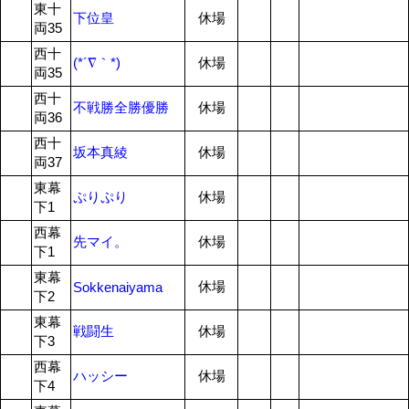
東十
下位皇
休場
両35
西十
(*´∇｀*)
休場
両35
西十
不戦勝全勝優勝
休場
両36
西十
坂本真綾
休場
両37
東幕
ぷりぷり
休場
下1
西幕
先マイ。
休場
下1
東幕
休場
Sokkenaiyama
下2
東幕
戦闘生
休場
下3
西幕
ハッシー
休場
下4