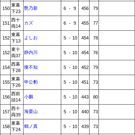
東幕
艶乃新
150
6
-
9
456
79
下23
西十
カズ
151
6
-
9
455
77
両14
東幕
よしお
152
5
-
10
454
78
下13
東十
静内川
152
5
-
10
454
76
両37
西幕
痩不知
154
5
-
10
452
79
下28
東幕
申公豹
155
5
-
10
451
73
下26
西前
小鵬
156
5
-
10
443
80
頭14
西十
海栗山
157
5
-
10
440
73
両39
東幕
鶴ノ真
158
5
-
10
439
73
下24