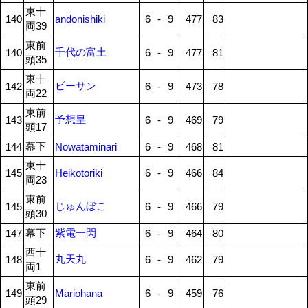
東十
140
andonishiki
6
-
9
477
83
両39
東前
千代の富土
140
6
-
9
477
81
頭35
東十
ビーサン
142
6
-
9
473
78
両22
東前
予想皇
143
6
-
9
469
79
頭17
幕下
144
Nowataminari
6
-
9
468
81
東十
145
Heikotoriki
6
-
9
466
84
両23
東前
じゅんぼこ
145
6
-
9
466
79
頭30
幕下
紫電一閃
147
6
-
9
464
80
西十
丸天丸
148
6
-
9
462
79
両1
東前
149
Mariohana
6
-
9
459
76
頭29