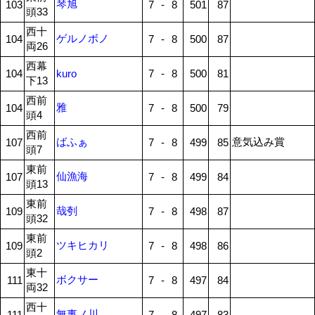
琴旭
103
7
-
8
501
87
頭33
西十
ゲルノボノ
104
7
-
8
500
87
両26
西幕
104
kuro
7
-
8
500
81
下13
西前
雅
104
7
-
8
500
79
頭4
西前
ばふぁ
意気込み賞
107
7
-
8
499
85
頭7
東前
仙漁海
107
7
-
8
499
84
頭13
東前
哉刳
109
7
-
8
498
87
頭32
東前
ツキヒカリ
109
7
-
8
498
86
頭2
東十
ボクサー
111
7
-
8
497
84
両32
西十
無事ノ川
111
7
-
8
497
83