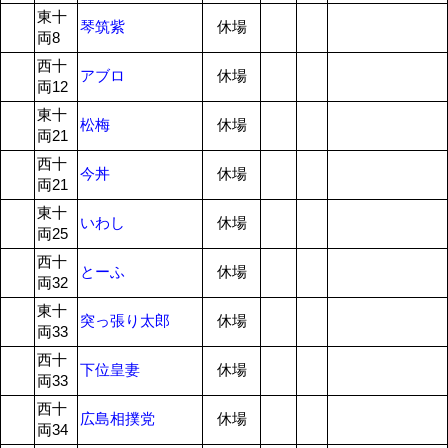
東十
琴筑紫
休場
両8
西十
アブロ
休場
両12
東十
松梅
休場
両21
西十
今丼
休場
両21
東十
いわし
休場
両25
西十
とーふ
休場
両32
東十
突っ張り太郎
休場
両33
西十
下位皇妻
休場
両33
西十
広島相撲党
休場
両34