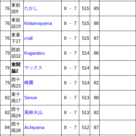
東前
たかし
76
8
-
7
515
89
頭9
東前
76
Kintamayama
8
-
7
515
88
頭19
東幕
76
crall
8
-
7
515
87
下27
西前
79
Kogaratsu
8
-
7
514
86
頭32
東関
マックス
79
8
-
7
514
84
脇2
西十
峰圃
79
8
-
7
514
82
両22
東十
82
Simon
8
-
7
513
88
両17
西十
風林火山
82
8
-
7
513
82
両24
西十
84
Achiyama
8
-
7
512
87
両28