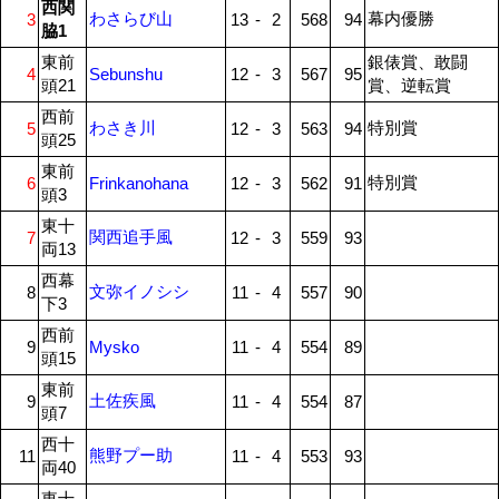
西関
わさらび山
幕内優勝
3
13
-
2
568
94
脇1
東前
銀俵賞、敢闘
4
Sebunshu
12
-
3
567
95
頭21
賞、逆転賞
西前
わさき川
特別賞
5
12
-
3
563
94
頭25
東前
特別賞
6
Frinkanohana
12
-
3
562
91
頭3
東十
関西追手風
7
12
-
3
559
93
両13
西幕
文弥イノシシ
8
11
-
4
557
90
下3
西前
9
Mysko
11
-
4
554
89
頭15
東前
土佐疾風
9
11
-
4
554
87
頭7
西十
熊野プー助
11
11
-
4
553
93
両40
東十