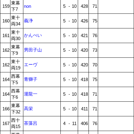
東幕
159
non
5
-
10
428
71
下7
東十
義浄
160
5
-
10
426
75
両34
東十
かんぺい
161
5
-
10
421
76
両30
東幕
男田子山
162
5
-
10
420
73
下9
東十
エーヴ
162
5
-
10
420
70
両19
西幕
青獅子
164
5
-
10
418
75
下5
西幕
瀧龍一
164
5
-
10
418
71
下6
東幕
高栄
166
5
-
10
411
71
下32
西十
茶藻呂
167
4
-
11
406
76
両15