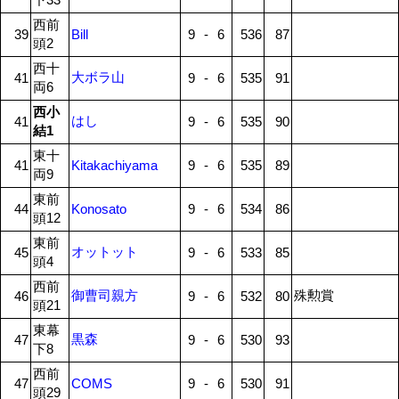
西前
39
Bill
9
-
6
536
87
頭2
西十
大ボラ山
41
9
-
6
535
91
両6
西小
はし
41
9
-
6
535
90
結1
東十
41
Kitakachiyama
9
-
6
535
89
両9
東前
44
Konosato
9
-
6
534
86
頭12
東前
オットット
45
9
-
6
533
85
頭4
西前
御曹司親方
殊勲賞
46
9
-
6
532
80
頭21
東幕
黒森
47
9
-
6
530
93
下8
西前
47
COMS
9
-
6
530
91
頭29