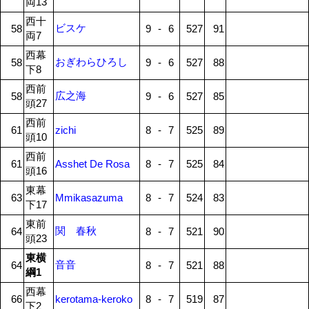
両13
西十
ビスケ
58
9
-
6
527
91
両7
西幕
おぎわらひろし
58
9
-
6
527
88
下8
西前
広之海
58
9
-
6
527
85
頭27
西前
61
zichi
8
-
7
525
89
頭10
西前
61
Asshet De Rosa
8
-
7
525
84
頭16
東幕
63
Mmikasazuma
8
-
7
524
83
下17
東前
関 春秋
64
8
-
7
521
90
頭23
東横
音音
64
8
-
7
521
88
綱1
西幕
66
kerotama-keroko
8
-
7
519
87
下2