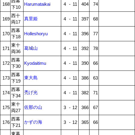
西幕
168
Harumataikai
4
-
11
404
74
下10
西十
真里姫
169
4
-
11
397
68
両17
西幕
170
Holleshoryu
4
-
11
396
77
下18
東十
葛城山
171
4
-
11
392
78
両36
西幕
172
Kyodaitimu
4
-
11
390
66
下30
西幕
東大島
173
4
-
11
386
63
下19
西幕
禿げ光
174
4
-
11
382
71
下34
東十
佐那の山
175
3
-
12
366
67
両27
西幕
かずの海
176
3
-
12
365
66
下21
東幕