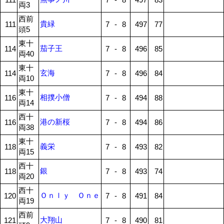
両3
西前
貴緑
111
7
-
8
497
77
頭5
東十
茄子王
114
7
-
8
496
85
両40
東十
玄海
114
7
-
8
496
84
両10
東十
相撲小僧
116
7
-
8
494
88
両14
西十
港の新桜
116
7
-
8
494
86
両38
東十
義栄
118
7
-
8
493
82
両15
西十
銀
118
7
-
8
493
74
両20
西十
Ｏｎｌｙ Ｏｎｅ
120
7
-
8
491
84
両19
西前
大翔山
121
7
-
8
490
81