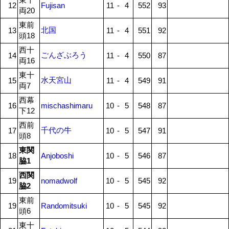
12
Fujisan
11
-
4
552
93
両20
東前
北国
13
11
-
4
551
92
頭18
西十
ごんざぶろう
14
11
-
4
550
87
両16
東十
水天宮山
15
11
-
4
549
91
両7
西幕
16
mischashimaru
10
-
5
548
87
下12
西前
千代の牛
17
10
-
5
547
91
頭8
東関
18
Anjoboshi
10
-
5
546
87
脇1
西関
19
nomadwolf
10
-
5
545
92
脇2
東前
19
Randomitsuki
10
-
5
545
92
頭6
東十