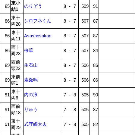
東小
のりぞう
85
8
-
7
509
91
結1
東十
シロフネくん
86
8
-
7
507
87
両28
東十
86
Asashosakari
8
-
7
507
87
両11
西十
桜華
86
8
-
7
507
84
両23
西前
生石山
89
8
-
7
506
86
頭22
東前
素戔嗚
89
8
-
7
506
86
頭1
東十
内の浪
91
7
-
8
505
90
両6
西前
りゅう
91
7
-
8
505
87
頭18
東十
式守綿太夫
91
7
-
8
505
82
両29