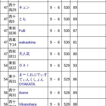
西十
キュン
47
9
-
6
530
89
両29
西十
とも
47
9
-
6
530
89
両9
東前
47
Fulli
9
-
6
530
87
頭36
西幕
47
wakaokina
9
-
6
530
81
下14
西前
天人花
47
9
-
6
530
80
頭11
東前
ＤＡＩ
54
9
-
6
529
93
頭22
まーくおぶでぃす
東十
54
9
-
6
529
86
てぃんくしょん
両31
OYAKATA
西十
56
Aome
9
-
6
528
89
両31
西十
56
Vikanohara
9
-
6
528
88