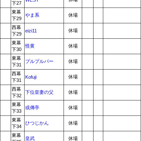
下27
東幕
やま系
休場
下29
西幕
休場
eizi11
下29
東幕
怪黄
休場
下30
東幕
プルプルパー
休場
下31
西幕
休場
Kofuji
下31
西幕
下位皇妻の父
休場
下32
東幕
或傳亭
休場
下33
東幕
ひつじかん
休場
下34
東幕
皇武
休場