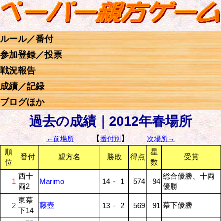
ルール／番付
参加登録／投票
戦況報告
成績／記録
ブログほか
過去の成績｜2012年春場所
【
】
←前場所
番付別
次場所→
順
星
番付
親方名
勝敗
得点
受賞
位
数
西十
総合優勝、十両
1
Marimo
14
-
1
574
94
両2
優勝
東幕
藤壺
幕下優勝
2
13
-
2
569
91
下14