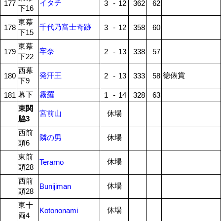
イタチ
177
3
-
12
362
62
下16
東幕
千代乃富士奇跡
178
3
-
12
358
60
下15
東幕
牢奈
179
2
-
13
338
57
下22
西幕
発汗王
徳俵賞
180
2
-
13
333
58
下9
幕下
霧羅
181
1
-
14
328
63
東関
宮前山
休場
脇3
西前
隣の男
休場
頭6
東前
休場
Terarno
頭28
西前
休場
Bunijiman
頭28
東十
休場
Kotononami
両4