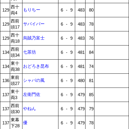
西十
もりちー
129
6
-
9
483
80
両4
西前
サバイバー
129
6
-
9
483
78
頭17
西十
烏賊乃富士
129
6
-
9
483
76
両18
西前
七茶坊
134
6
-
9
481
84
頭34
東十
おどろき昆布
134
6
-
9
481
74
両38
東前
シャバの風
136
6
-
9
480
81
頭27
東十
左衛門佐
137
6
-
9
479
85
両3
西前
やねん
137
6
-
9
479
79
頭30
東幕
優
137
6
-
9
479
78
下28