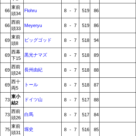
東前
66
Flohru
8
-
7
519
86
頭34
西前
66
Meyeryu
8
-
7
519
86
頭33
東前
ビッグゴッド
69
8
-
7
518
94
頭8
西幕
黒光ナマズ
69
8
-
7
518
89
下15
西前
長州由紀
69
8
-
7
518
88
頭24
西十
トール
69
8
-
7
518
87
両5
東小
ドイツ山
73
8
-
7
517
88
結2
西前
白馬
73
8
-
7
517
84
頭26
東前
堀史
75
8
-
7
516
85
頭31