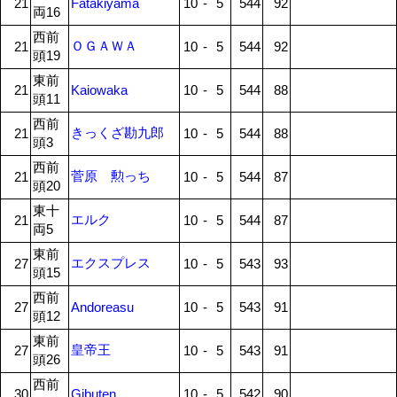
21
Fatakiyama
10
-
5
544
92
両16
西前
ＯＧＡＷＡ
21
10
-
5
544
92
頭19
東前
21
Kaiowaka
10
-
5
544
88
頭11
西前
きっくざ勘九郎
21
10
-
5
544
88
頭3
西前
菅原 勲っち
21
10
-
5
544
87
頭20
東十
エルク
21
10
-
5
544
87
両5
東前
エクスプレス
27
10
-
5
543
93
頭15
西前
27
Andoreasu
10
-
5
543
91
頭12
東前
皇帝王
27
10
-
5
543
91
頭26
西前
30
Gibuten
10
-
5
542
90