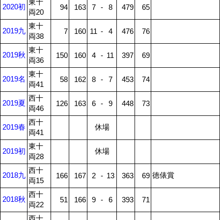
東十
2020初
94
163
7
-
8
479
65
両20
東十
2019九
7
160
11
-
4
476
76
両38
東十
2019秋
150
160
4
-
11
397
69
両36
東十
2019名
58
162
8
-
7
453
74
両41
西十
2019夏
126
163
6
-
9
448
73
両46
西十
2019春
休場
両41
東十
2019初
休場
両28
西十
2018九
徳俵賞
166
167
2
-
13
363
69
両15
西十
2018秋
51
166
9
-
6
393
71
両22
西十