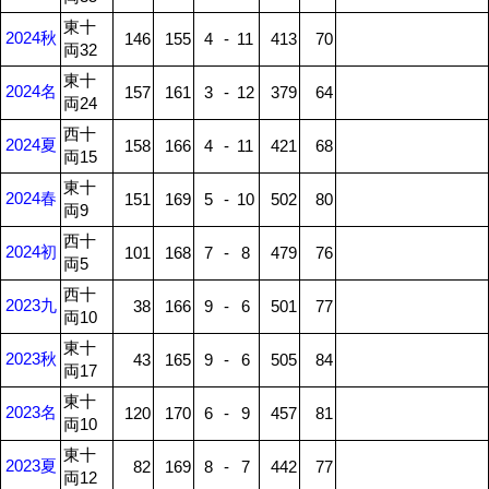
東十
2024秋
146
155
4
-
11
413
70
両32
東十
2024名
157
161
3
-
12
379
64
両24
西十
2024夏
158
166
4
-
11
421
68
両15
東十
2024春
151
169
5
-
10
502
80
両9
西十
2024初
101
168
7
-
8
479
76
両5
西十
2023九
38
166
9
-
6
501
77
両10
東十
2023秋
43
165
9
-
6
505
84
両17
東十
2023名
120
170
6
-
9
457
81
両10
東十
2023夏
82
169
8
-
7
442
77
両12